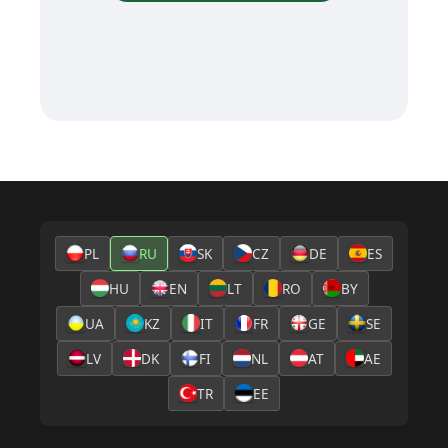
PL
RU
SK
CZ
DE
ES
HU
EN
LT
RO
BY
UA
KZ
IT
FR
GE
SE
LV
DK
FI
NL
AT
AE
TR
EE