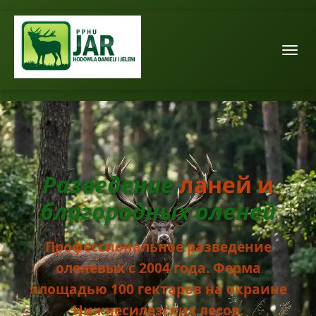
Разведение
ланей
и
благородных оленей
Профессиональное разведение
оленевых с 2004 года. Ферма
площадью 100 гектаров на окраине
Нижнесилезских лесов.